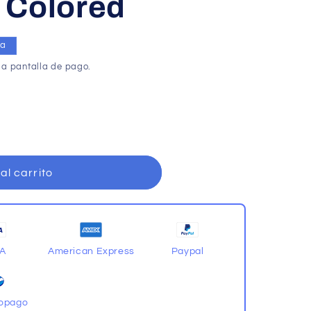
 Colored
ta
la pantalla de pago.
al carrito
SA
American Express
Paypal
opago