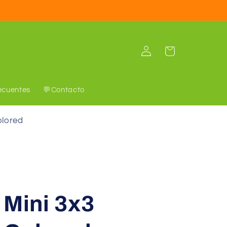
Iniciar
Carrito
sesión
ecuentes
💬Contacto
olored
 Mini 3x3