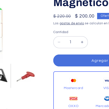
Magnético
Precio
Precio
$ 200.00
$ 220.00
Ofer
habitual
de
Los
gastos de envío
se calculan en 
oferta
Cantidad
Cantidad
Reducir
Aumentar
cantidad
cantidad
para
para
YJ
YJ
Agregar 
Zhilong
Zhilong
Mini
Mini
3x3
3x3
Magnético
Magnético
Colored
Colored
Mastercard
VI
OXXO
Mercad