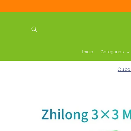
Ir
directamente
al contenido
Inicio
Categorias
Cubo
Ir
directamente
a la
información
del producto