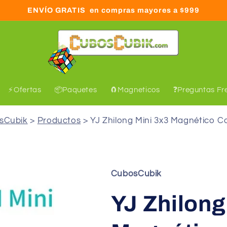
ENVÍO GRATIS en compras mayores a $999
⚡Ofertas
📦Paquetes
🧲Magneticos
❓Preguntas Fr
sCubik
Productos
YJ Zhilong Mini 3x3 Magnético C
C
ubosCubik
YJ Zhilong