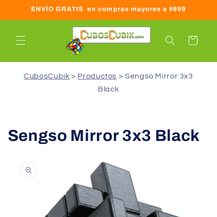
Ir
ENVÍO GRATIS en compras mayores a $999
directamente
al contenido
Carrito
CubosCubik
Productos
Sengso Mirror 3x3
Black
Sengso Mirror 3x3 Black
Ir
directamente
a la
información
del producto