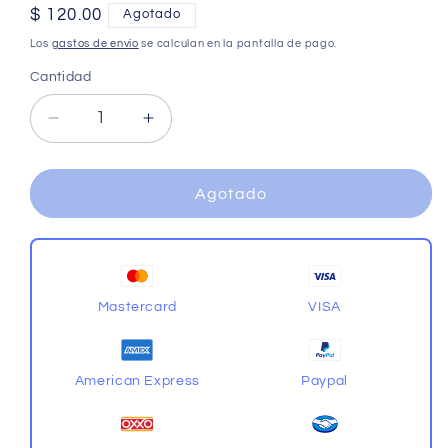
Precio
$ 120.00
Agotado
habitual
Los
gastos de envío
se calculan en la pantalla de pago.
Cantidad
Cantidad
Reducir
Aumentar
cantidad
cantidad
para
para
QiYi
QiYi
Agotado
3x3x1
3x3x1
Floppy
Floppy
Spinner
Spinner
Tiles
Tiles
Negro
Negro
Mastercard
VISA
American Express
Paypal