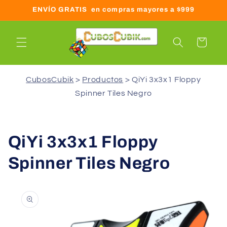
Ir
ENVÍO GRATIS en compras mayores a $999
directamente
al contenido
Carrito
CubosCubik
Productos
QiYi 3x3x1 Floppy
Spinner Tiles Negro
QiYi 3x3x1 Floppy
Spinner Tiles Negro
Ir
directamente
a la
información
del producto