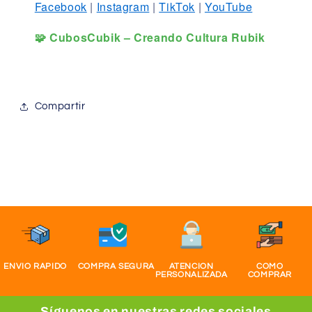
Facebook
|
Instagram
|
TikTok
|
YouTube
🧩 CubosCubik – Creando Cultura Rubik
Compartir
ENVIO RAPIDO
COMPRA SEGURA
ATENCION
COMO
PERSONALIZADA
COMPRAR
Síguenos en nuestras redes sociales