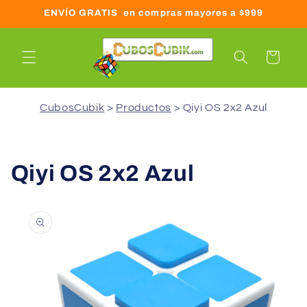
Ir
ENVÍO GRATIS en compras mayores a $999
directamente
al contenido
Carrito
CubosCubik
Productos
Qiyi OS 2x2 Azul
Qiyi OS 2x2 Azul
Ir
directamente
a la
información
del producto