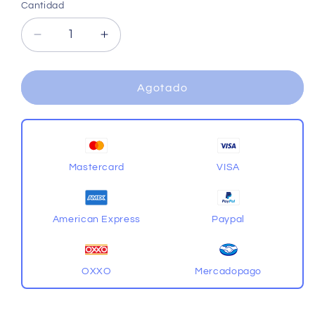
Cantidad
Cantidad
Reducir
Aumentar
cantidad
cantidad
para
para
Qiyi
Qiyi
Agotado
OS
OS
2x2
2x2
Azul
Azul
Mastercard
VISA
American Express
Paypal
OXXO
Mercadopago