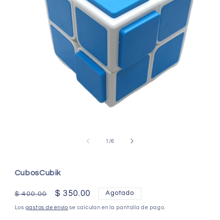
Abrir
elemento
multimedia
de
1
/
6
1
en
una
ventana
C
ubosCubik
modal
Precio
Precio
$ 350.00
Agotado
$ 400.00
habitual
de
Los
gastos de envío
se calculan en la pantalla de pago.
oferta