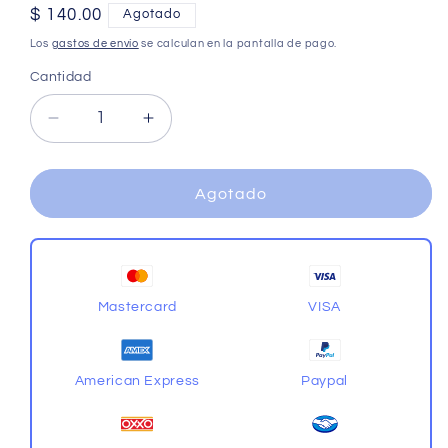
Precio
$ 140.00
Agotado
habitual
Los
gastos de envío
se calculan en la pantalla de pago.
Cantidad
Cantidad
Reducir
Aumentar
cantidad
cantidad
para
para
Qiyi
Qiyi
Agotado
Column
Column
Barrel
Barrel
3x3
3x3
Colored
Colored
Mastercard
VISA
American Express
Paypal