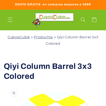
Ir
ENVÍO GRATIS en compras mayores a $999
directamente
al contenido
Carrito
CubosCubik
Productos
Qiyi Column Barrel 3x3
Colored
Qiyi Column Barrel 3x3
Colored
Ir
directamente
a la
información
del producto