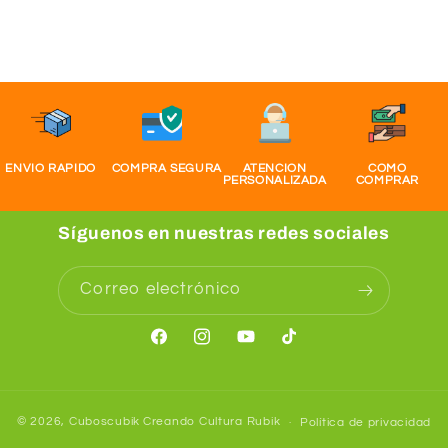
ENVIO RAPIDO
COMPRA SEGURA
ATENCION
COMO
PERSONALIZADA
COMPRAR
Síguenos en nuestras redes sociales
Correo electrónico
Facebook
Instagram
YouTube
TikTok
© 2026,
Cuboscubik
Creando Cultura Rubik
Política de privacidad