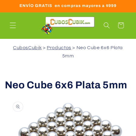
Ir
ENVÍO GRATIS en compras mayores a $999
directamente
al contenido
Carrito
CubosCubik
Productos
Neo Cube 6x6 Plata
5mm
Neo Cube 6x6 Plata 5mm
Ir
directamente
a la
información
del producto