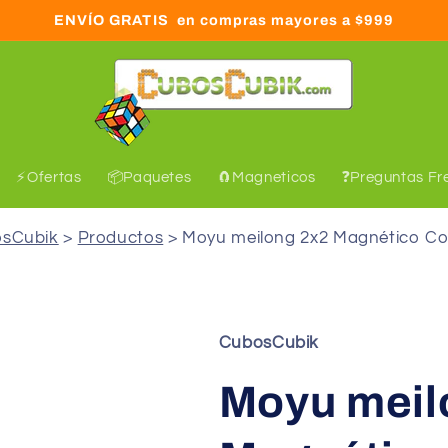
ENVÍO GRATIS en compras mayores a $999
⚡Ofertas
📦Paquetes
🧲Magneticos
❓Preguntas Fr
sCubik
Productos
Moyu meilong 2x2 Magnético Co
C
ubosCubik
Moyu meil