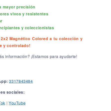
a mayor precisión
lores vivos y resistentes
ar
cipiantes y coleccionistas
 2x2 Magnético Colored a tu colección y
e y controlado!
s información? ¡Estamos para ayudarte!
App:
3317843484
es sociales:
Tok
|
YouTube