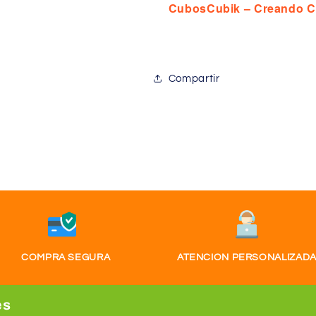
CubosCubik – Creando C
Compartir
COMPRA SEGURA
ATENCION PERSONALIZAD
es