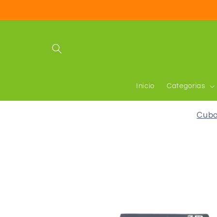
Ir
directamente
al contenido
Inicio
Categorias
Cubo
Ir
directamente
a la
información
del producto