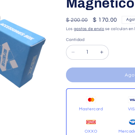
Magnético
Precio
Precio
$ 170.00
$ 200.00
Ago
habitual
de
Los
gastos de envío
se calculan en 
oferta
Cantidad
Cantidad
Reducir
Aumentar
cantidad
cantidad
para
para
Moyu
Moyu
Ago
meilong
meilong
2x2
2x2
Magnético
Magnético
Colored
Colored
Mastercard
VI
OXXO
Mercad