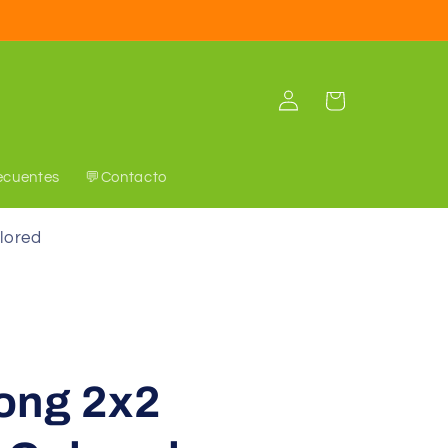
Iniciar
Carrito
sesión
ecuentes
💬Contacto
lored
ong 2x2