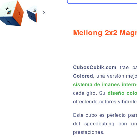
Meilong 2x2 Mag
CubosCubik.com
trae pa
Colored
, una versión mej
sistema de imanes inter
cada giro. Su
diseño col
ofreciendo colores vibrant
Este cubo es perfecto pa
del speedcubing con un
prestaciones.