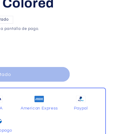
 Colored
tado
la pantalla de pago.
tado
SA
American Express
Paypal
opago