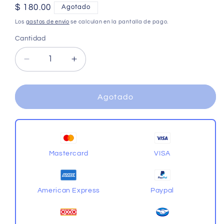
Precio
$ 180.00
Agotado
habitual
Los
gastos de envío
se calculan en la pantalla de pago.
Cantidad
Cantidad
Reducir
Aumentar
cantidad
cantidad
para
para
Sengso
Sengso
Agotado
Mirror
Mirror
3x3
3x3
6
6
Colores
Colores
Mastercard
VISA
American Express
Paypal