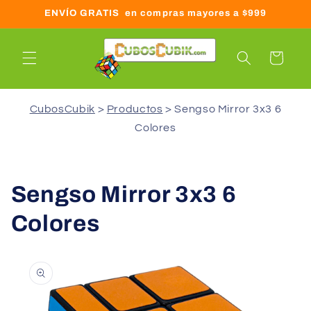
Ir
ENVÍO GRATIS en compras mayores a $999
directamente
al contenido
Carrito
CubosCubik
Productos
Sengso Mirror 3x3 6
Colores
Sengso Mirror 3x3 6
Colores
Ir
directamente
a la
información
del producto