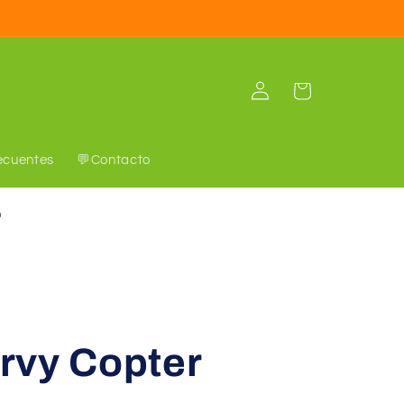
Iniciar
Carrito
sesión
ecuentes
💬Contacto
o
rvy Copter