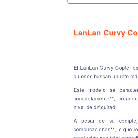
LanLan Curvy Co
El LanLan Curvy Copter es
quienes buscan un reto más 
Este modelo se caracte
completamente**, creand
nivel de dificultad.
A pesar de su compleji
complicaciones**, lo que l
resolución con total comod