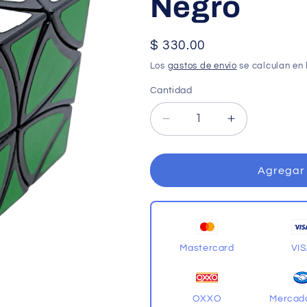
Negro
Precio
$ 330.00
habitual
Los
gastos de envío
se calculan en 
Cantidad
Cantidad
Reducir
Aumentar
cantidad
cantidad
para
para
LanLan
LanLan
Agregar 
Curvy
Curvy
Copter
Copter
Negro
Negro
Mastercard
VI
OXXO
Mercad