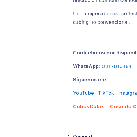
Un rompecabezas perfect
cubing no convencional.
Contáctanos por disponib
WhatsApp:
3317843484
Síguenos en:
YouTube
|
TikTok
|
Instagr
CubosCubik – Creando C
Compartir