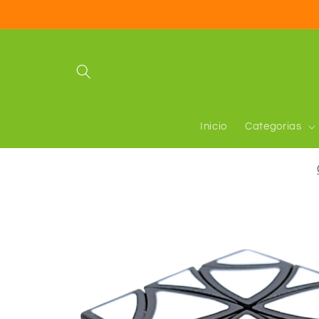
Ir
directamente
al contenido
Inicio
Categorias
Ir
directamente
a la
información
del producto