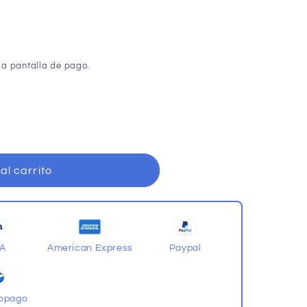
la pantalla de pago.
al carrito
SA
American Express
Paypal
opago