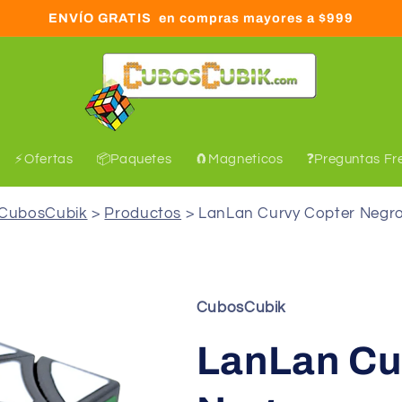
ENVÍO GRATIS en compras mayores a $999
⚡Ofertas
📦Paquetes
🧲Magneticos
❓Preguntas Fr
CubosCubik
Productos
LanLan Curvy Copter Negr
C
ubosCubik
LanLan Cu