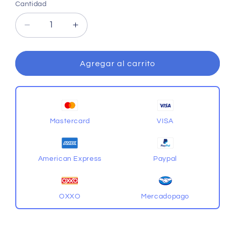
Cantidad
Cantidad
Reducir
Aumentar
cantidad
cantidad
para
para
Cobra
Cobra
Agregar al carrito
Skewb
Skewb
Mastercard
VISA
American Express
Paypal
OXXO
Mercadopago