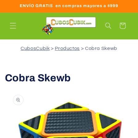
Ir
ENVÍO GRATIS en compras mayores a $999
directamente
al contenido
Carrito
CubosCubik
Productos
Cobra Skewb
Cobra Skewb
Ir
directamente
a la
información
del producto